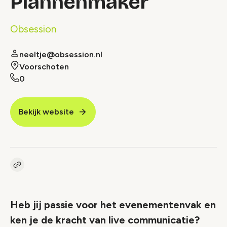
Plannenmaker
Obsession
neeltje@obsession.nl
Voorschoten
0
Bekijk website
Kopieer link naar vacature
Link
Heb jij passie voor het evenementenvak en
ken je de kracht van live communicatie?