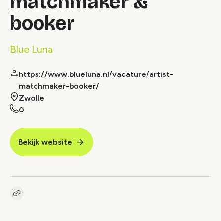
matchmaker &
booker
Blue Luna
https://www.blueluna.nl/vacature/artist-
matchmaker-booker/
Zwolle
0
Bekijk website
Kopieer link naar vacature
Link