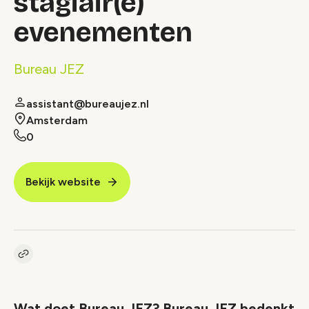
stagiair(e)
evenementen
Bureau JEZ
assistant@bureaujez.nl
Amsterdam
0
Bekijk website
Kopieer link naar vacature
Link
Wat doet Bureau JEZ? Bureau JEZ bedenkt