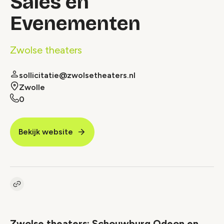
Sales en
Evenementen
Zwolse theaters
sollicitatie@zwolsetheaters.nl
Zwolle
0
Bekijk website
Kopieer link naar vacature
Link
Zwolse theaters: Schouwburg Odeon en