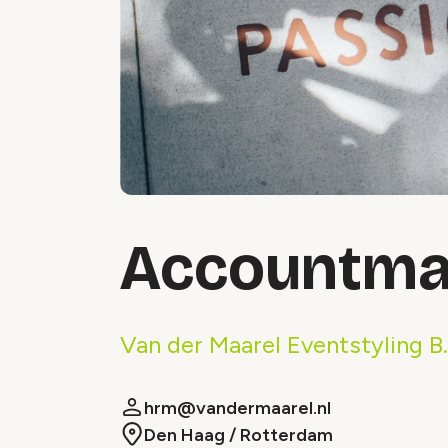
Accountman
Van der Maarel Eventstyling B
hrm@vandermaarel.nl
Den Haag / Rotterdam