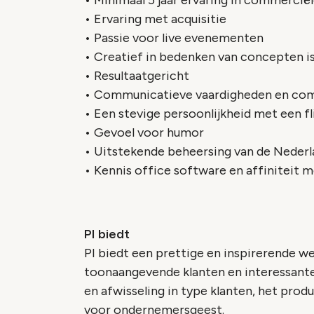
• Minimaal 5 jaar ervaring in commerciël
• Ervaring met acquisitie
• Passie voor live evenementen
• Creatief in bedenken van concepten i
• Resultaatgericht
• Communicatieve vaardigheden en com
• Een stevige persoonlijkheid met een fl
• Gevoel voor humor
• Uitstekende beheersing van de Nederl
• Kennis office software en affiniteit m
PI biedt
PI biedt een prettige en inspirerende we
toonaangevende klanten en interessante
en afwisseling in type klanten, het prod
voor ondernemersgeest.