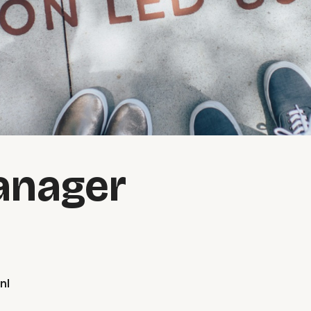
anager
nl