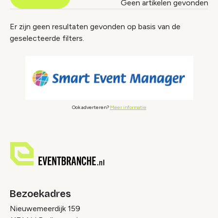
Geen artikelen gevonden
Nieuws index
Er zijn geen resultaten gevonden op basis van de
geselecteerde filters.
Ook adverteren?
Meer informatie
Bezoekadres
Nieuwemeerdijk 159