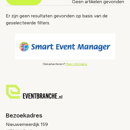
Geen artikelen gevonden
Nieuws index
Er zijn geen resultaten gevonden op basis van de
geselecteerde filters.
Ook adverteren?
Meer informatie
Bezoekadres
Nieuwemeerdijk 159