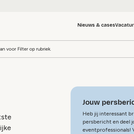
Nieuws & cases
Vacatu
g
aan voor
Filter op rubriek
.
Jouw persberic
Heb jij interessant b
tste
persbericht en deel 
ijke
eventprofessionals! V