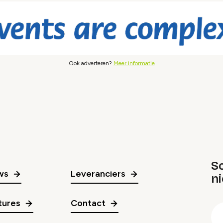
Ook adverteren?
Meer informatie
Sc
ws
Leveranciers
n
gr
tures
Contact
E