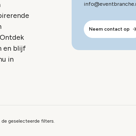
n
info@eventbranche.n
pirerende
n
Neem contact op
 Ontdek
 en blijf
nu in
x
 de geselecteerde filters.