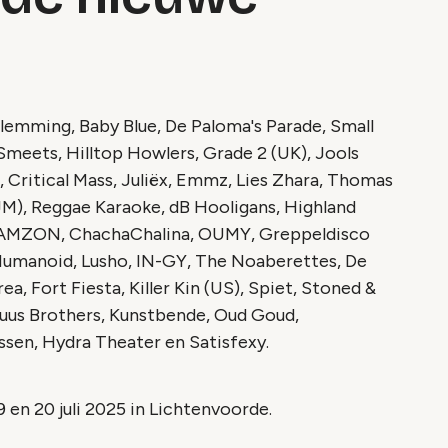
lemming, Baby Blue, De Paloma's Parade, Small
meets, Hilltop Howlers, Grade 2 (UK), Jools
 Critical Mass, Juliëx, Emmz, Lies Zhara, Thomas
M), Reggae Karaoke, dB Hooligans, Highland
 SHAMZON, ChachaChalina, OUMY, Greppeldisco
Humanoid, Lusho, IN-GY, The Noaberettes, De
, Fort Fiesta, Killer Kin (US), Spiet, Stoned &
huus Brothers, Kunstbende, Oud Goud,
sen, Hydra Theater en Satisfexy.
9 en 20 juli 2025 in Lichtenvoorde.