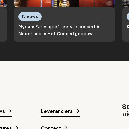
Nieuws
Myriam Fares geeft eerste concert in
Nederland in Het Concertgebouw
Sc
ws
Leveranciers
n
gr
tures
Contact