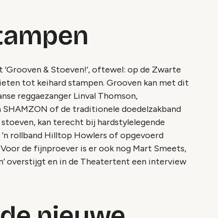
stampen
t ‘Grooven & Stoeven!’, oftewel: op de Zwarte
enieten tot keihard stampen. Grooven kan met dit
anse reggaezanger Linval Thomson,
n SHAMZON of de traditionele doedelzakband
 stoeven, kan terecht bij hardstylelegende
’n rollband Hilltop Howlers of opgevoerd
Voor de fijnproever is er ook nog Mart Smeets,
en’ overstijgt en in de Theatertent een interview
de nieuwe