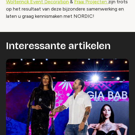
Wolterinck Event Decoration
&
Fraai Projecten
zijn trots
op het resultaat van deze bijzondere samenwerking en
laten u graag kennismaken met NORDIC!
Interessante artikelen