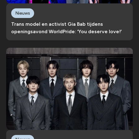
Nieuws
Trans model en activist Gia Bab tijdens
openingsavond WorldPride: ‘You deserve love!’