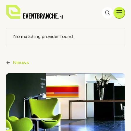
Men
Foutmelding
No matching provider found.
Nieuws