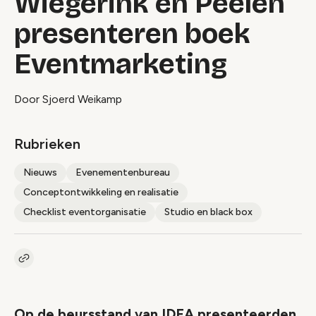
Wiegerink en Peelen
presenteren boek
Eventmarketing
Door Sjoerd Weikamp
Rubrieken
Nieuws
Evenementenbureau
Conceptontwikkeling en realisatie
Checklist eventorganisatie
Studio en black box
Kopieer link naar artikel
Link
Op de beursstand van IDEA presenteerden