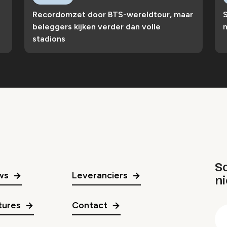
Recordomzet door BTS-wereldtour, maar
S
beleggers kijken verder dan volle
n
stadions
Sc
ws
Leveranciers
n
gr
tures
Contact
E