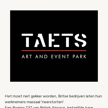
Het moet niet gekker worden, Britse bedrijven laten hun
werknemers massaal 'neerstorten'.
Een Boeing 737 van British Airways, hetzelfde type