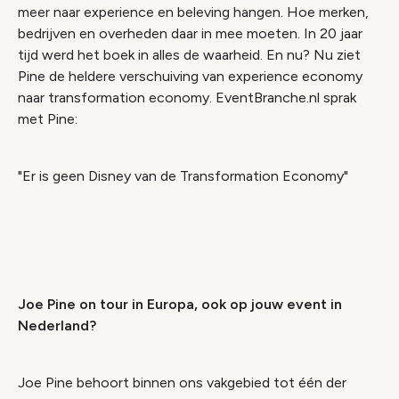
meer naar experience en beleving hangen. Hoe merken,
bedrijven en overheden daar in mee moeten. In 20 jaar
tijd werd het boek in alles de waarheid. En nu? Nu ziet
Pine de heldere verschuiving van experience economy
naar transformation economy. EventBranche.nl sprak
met Pine:
"Er is geen Disney van de Transformation Economy"
Video geblokkeerd
Accepteer onze cookies om deze inhoud te
bekijken.
Joe Pine on tour in Europa, ook op jouw event in
Wijzig cookie instellingen
Nederland?
Joe Pine behoort binnen ons vakgebied tot één der