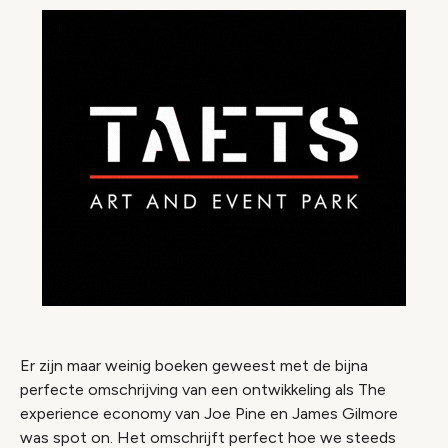
Er zijn maar weinig boeken geweest met de bijna
perfecte omschrijving van een ontwikkeling als The
experience economy van Joe Pine en James Gilmore
was spot on. Het omschrijft perfect hoe we steeds