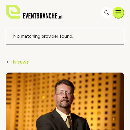
Men
Foutmelding
No matching provider found.
Nieuws