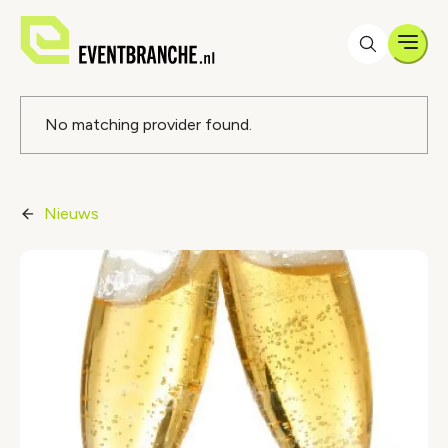
Men
Foutmelding
No matching provider found.
Nieuws