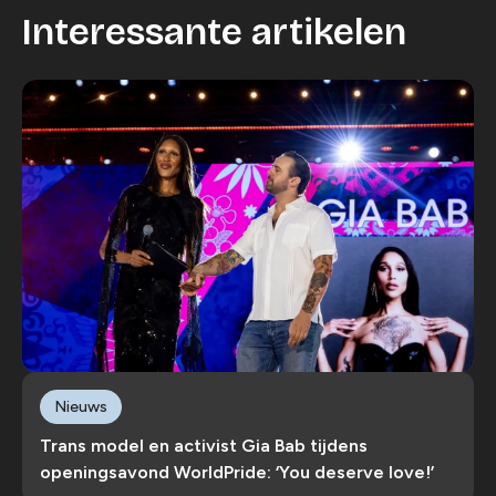
Wijzig cookie instellingen
Interessante artikelen
Nieuws
Trans model en activist Gia Bab tijdens
openingsavond WorldPride: ‘You deserve love!’