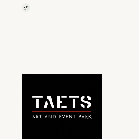
Kopieer link naar artikel
Link