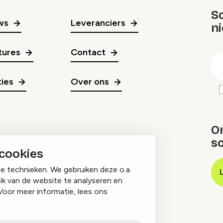
Sc
ws
Leveranciers
n
gr
tures
Contact
E
m
ies
Over ons
O
sc
 cookies
ge technieken. We gebruiken deze o.a.
ik van de website te analyseren en
Voor meer informatie, lees ons