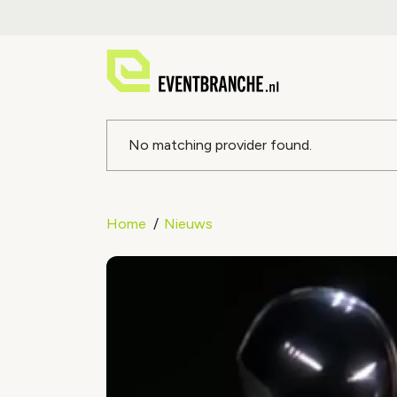
Foutmeldin
No matching provider found.
Home
Nieuws