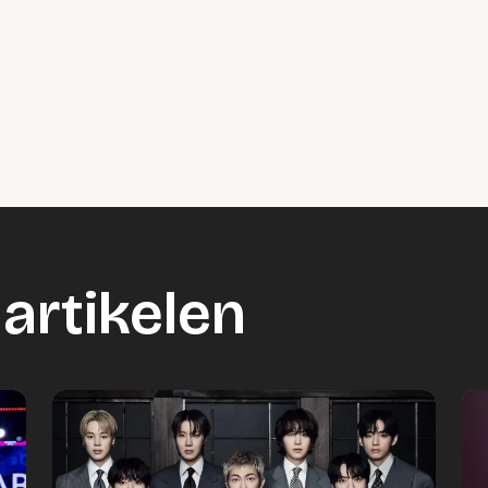
o geblokkeerd
es om deze inhoud te bekijken.
ookie instellingen
artikelen