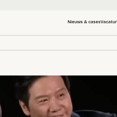
Nieuws & cases
Vacatu
g