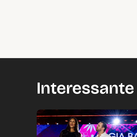
Vide
Accepteer onze cooki
Wijzig c
Interessante 