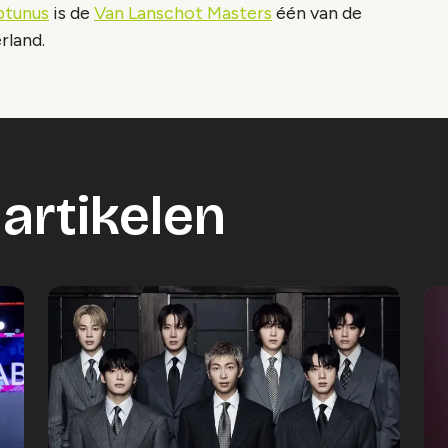
tunus
is de
Van Lanschot Masters
één van de
rland.
artikelen