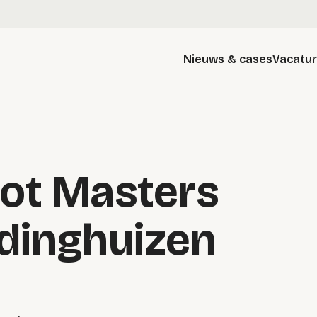
Nieuws & cases
Vacatu
ot Masters
ddinghuizen