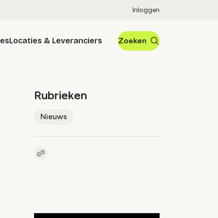
Inloggen
res
Locaties & Leveranciers
Zoeken
Rubrieken
Nieuws
Kopieer link naar artikel
Link