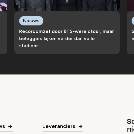
Nieuws
Recordomzet door BTS-wereldtour, maar
S
beleggers kijken verder dan volle
n
stadions
Sc
ws
Leveranciers
n