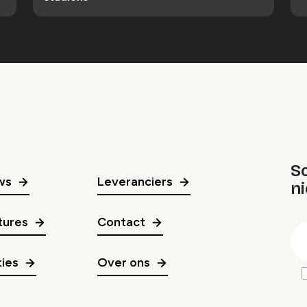
Sc
ws
Leveranciers
n
gr
tures
Contact
E
m
ies
Over ons