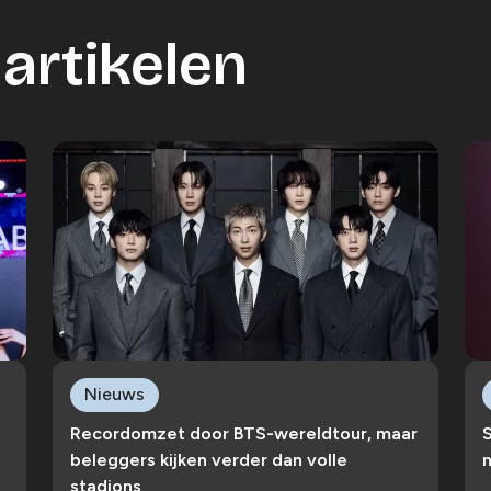
artikelen
Nieuws
Recordomzet door BTS-wereldtour, maar
S
beleggers kijken verder dan volle
n
stadions