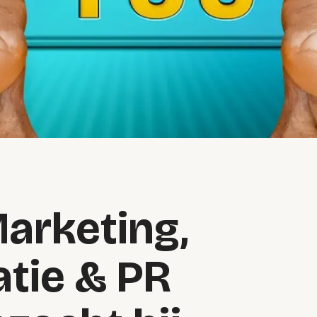
arketing,
tie & PR