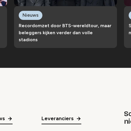
Nieuws
Recordomzet door BTS-wereldtour, maar
S
beleggers kijken verder dan volle
n
stadions
Sc
ws
Leveranciers
n