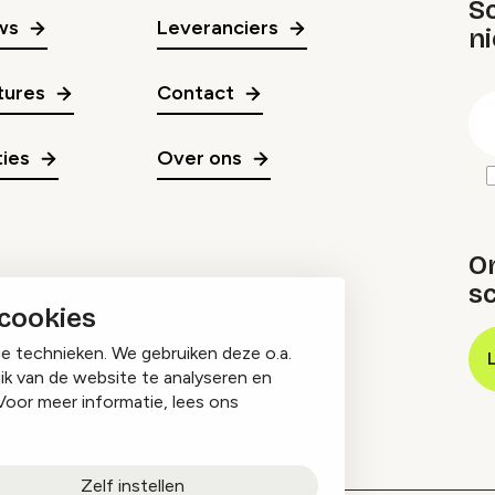
Sc
ws
Leveranciers
n
gr
tures
Contact
E
m
ies
Over ons
O
sc
 cookies
ge technieken. We gebruiken deze o.a.
ik van de website te analyseren en
Voor meer informatie, lees ons
Zelf instellen