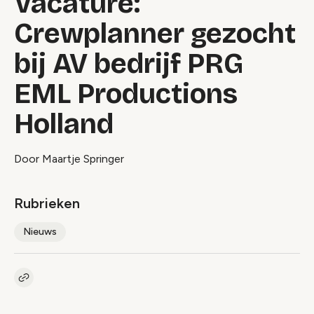
Vacature:
Crewplanner gezocht
bij AV bedrijf PRG
EML Productions
Holland
Door Maartje Springer
Rubrieken
Nieuws
Kopieer link naar artikel
Link