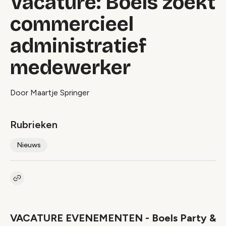
Vacature: Boels zoekt
commercieel
administratief
medewerker
Door Maartje Springer
Rubrieken
Nieuws
Kopieer link naar artikel
Link
VACATURE EVENEMENTEN - Boels Party &