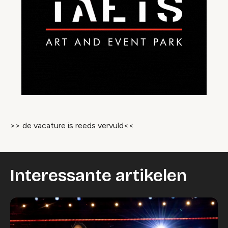
>> de vacature is reeds vervuld<<
Interessante artikelen