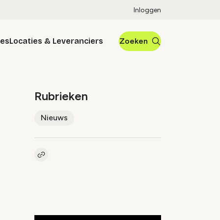
Inloggen
res
Locaties & Leveranciers
Zoeken
Rubrieken
Nieuws
Kopieer link naar artikel
Link