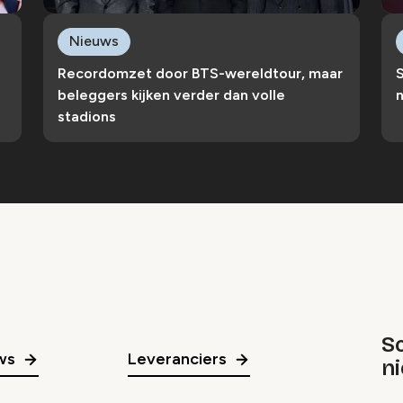
Nieuws
Recordomzet door BTS-wereldtour, maar
S
beleggers kijken verder dan volle
n
stadions
Sc
ws
Leveranciers
n