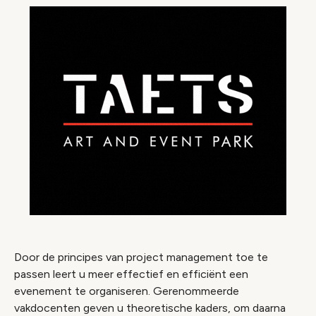
Door de principes van project management toe te
passen leert u meer effectief en efficiënt een
evenement te organiseren. Gerenommeerde
vakdocenten geven u theoretische kaders, om daarna