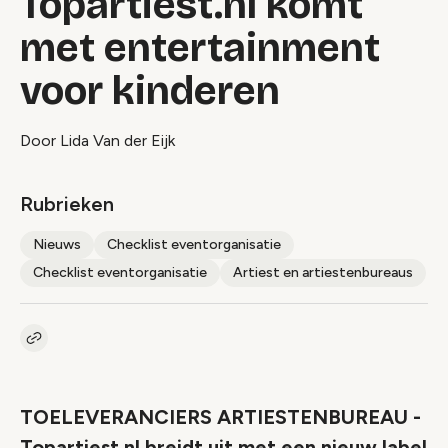
Topartiest.nl komt
met entertainment
voor kinderen
Door Lida Van der Eijk
Rubrieken
Nieuws
Checklist eventorganisatie
Checklist eventorganisatie
Artiest en artiestenbureaus
Kopieer link naar artikel
Link
TOELEVERANCIERS ARTIESTENBUREAU -
Topartiest.nl breidt uit met een nieuw label