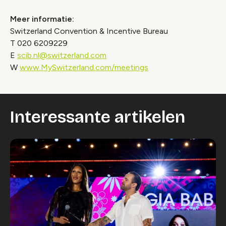
Meer informatie:
Switzerland Convention & Incentive Bureau
T 020 6209229
E
scib.nl@switzerland.com
W
www.MySwitzerland.com/meetings
Interessante artikelen