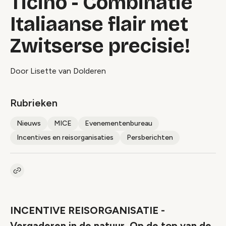
Ticino - Combinatie
Italiaanse flair met
Zwitserse precisie!
Door Lisette van Dolderen
Rubrieken
Nieuws
MICE
Evenementenbureau
Incentives en reisorganisaties
Persberichten
Kopieer link naar artikel
Link
INCENTIVE REISORGANISATIE -
Vergaderen in de natuur. Op de top van de