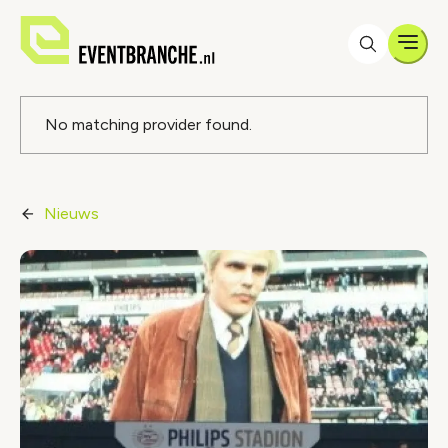
Men
Foutmelding
No matching provider found.
Nieuws