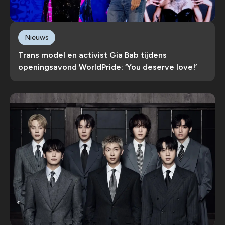
Nieuws
Trans model en activist Gia Bab tijdens
openingsavond WorldPride: ‘You deserve love!’