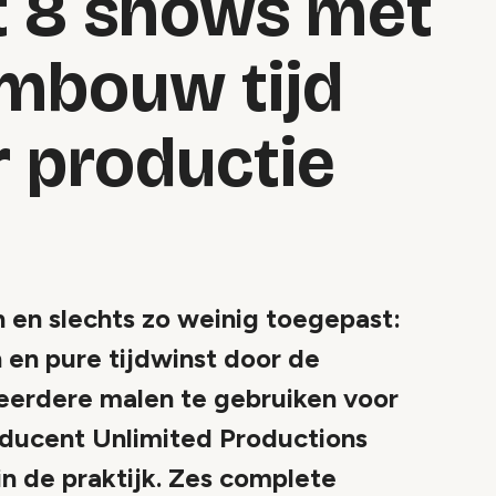
 8 shows met
mbouw tijd
r productie
en en slechts zo weinig toegepast:
 en pure tijdwinst door de
meerdere malen te gebruiken voor
oducent Unlimited Productions
n de praktijk. Zes complete