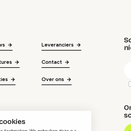
Sc
ws
Leveranciers
n
gr
tures
Contact
E
m
ies
Over ons
O
sc
 cookies
ge technieken. We gebruiken deze o.a.