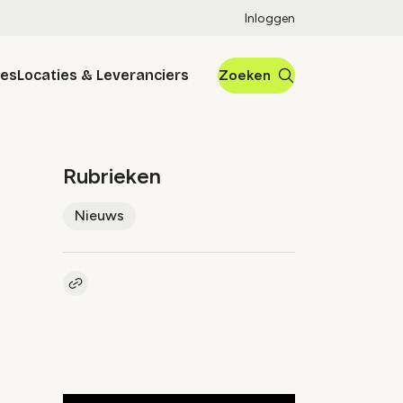
Inloggen
res
Locaties & Leveranciers
Zoeken
Rubrieken
Nieuws
Kopieer link naar artikel
Link