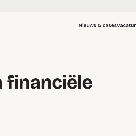
Nieuws & cases
Vacatu
 financiële