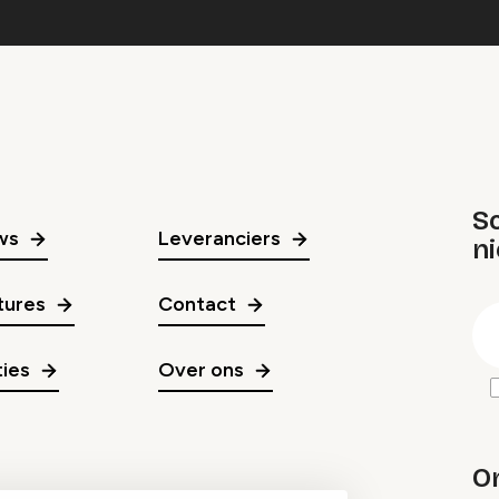
Sc
ws
Leveranciers
n
gr
tures
Contact
E
m
ies
Over ons
O