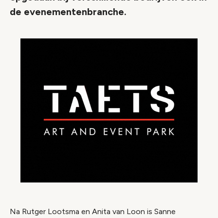
de evenementenbranche.
Na Rutger Lootsma en Anita van Loon is Sanne