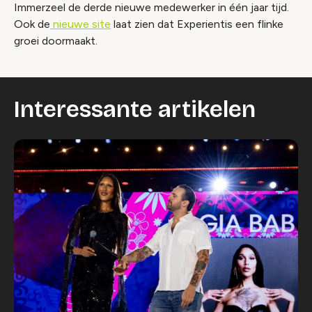
Immerzeel de derde nieuwe medewerker in één jaar tijd.
Ook de
nieuwe site
laat zien dat Experientis een flinke
groei doormaakt.
Interessante artikelen