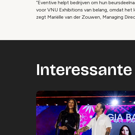
“Eventive helpt bedrijven om hun beursdeelna
voor VNU Exhibitions van belang, omdat het l
zegt Mariëlle van der Zouwen, Managing Direc
Interessante 