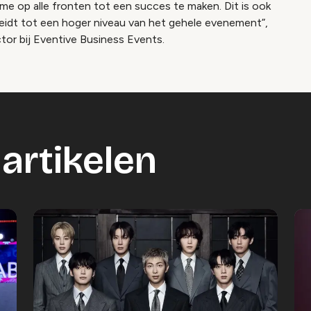
me op alle fronten tot een succes te maken. Dit is ook
eidt tot een hoger niveau van het gehele evenement”,
tor bij Eventive Business Events.
artikelen