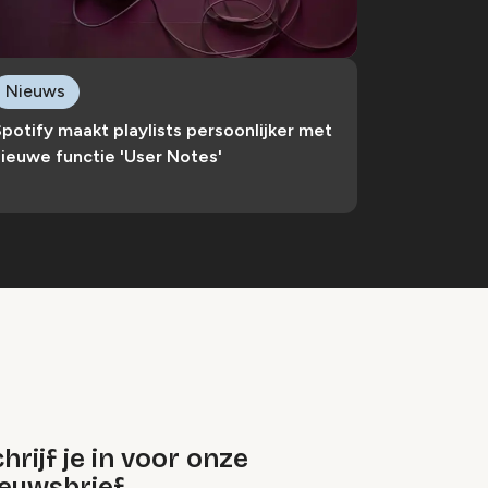
Nieuws
potify maakt playlists persoonlijker met
ieuwe functie 'User Notes'
hrijf je in voor onze
ieuwsbrief