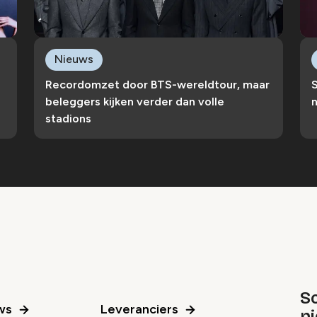
Nieuws
Recordomzet door BTS-wereldtour, maar
S
beleggers kijken verder dan volle
n
stadions
Sc
ws
Leveranciers
n