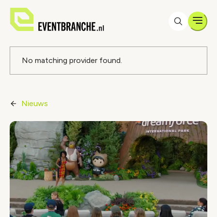
Men
Foutmelding
No matching provider found.
Nieuws