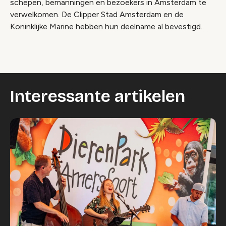
schepen, bemanningen en bezoekers in Amsterdam te
verwelkomen. De Clipper Stad Amsterdam en de
Video geblokkeerd
Koninklijke Marine hebben hun deelname al bevestigd.
Accepteer onze cookies om deze inhoud te
bekijken.
Wijzig cookie instellingen
Interessante artikelen