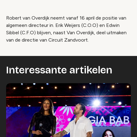
Robert van Overdijk neemt vanaf 16 april de positie van
algemeen directeur in. Erik Weijers (C.O.O) en Edwin
Sibbel (C.F.O) blijven, naast Van Overdijk, deel uitmaken
van de directie van Circuit Zandvoort.
Interessante artikelen