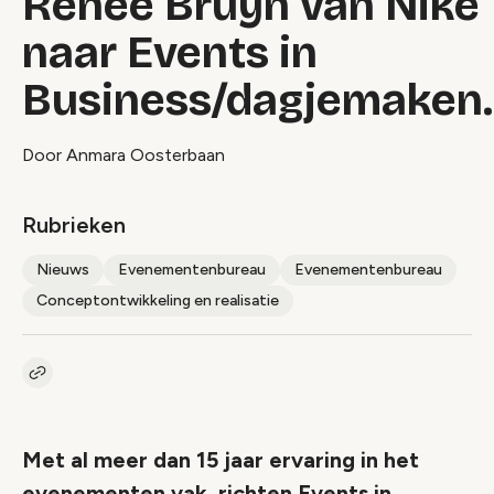
Renee Bruyn van Nike
naar Events in
Business/dagjemaken.
Door Anmara Oosterbaan
Rubrieken
Nieuws
Evenementenbureau
Evenementenbureau
Conceptontwikkeling en realisatie
Kopieer link naar artikel
Link
Met al meer dan 15 jaar ervaring in het
evenementen vak, richten Events in