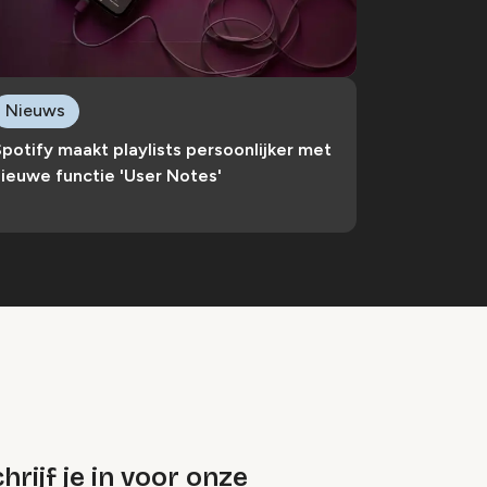
Nieuws
potify maakt playlists persoonlijker met
ieuwe functie 'User Notes'
hrijf je in voor onze