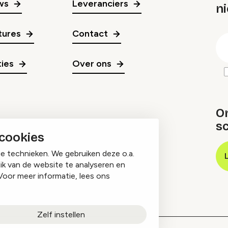
ws
Leveranciers
n
gr
tures
Contact
E
m
ies
Over ons
O
sc
 cookies
ge technieken. We gebruiken deze o.a.
ik van de website te analyseren en
Voor meer informatie, lees ons
Zelf instellen