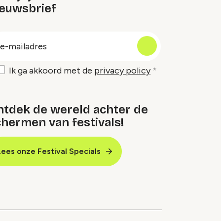
ieuwsbrief
oep
-
ailadres
Ik ga akkoord met de
privacy policy
ntdek de wereld achter de
hermen van festivals!
Lees onze Festival Specials