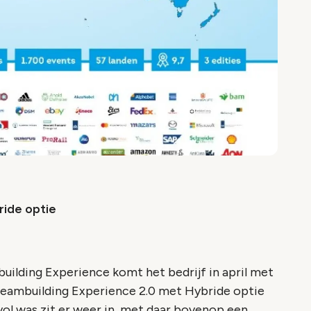
ride optie
ilding Experience komt het bedrijf in april met
Teambuilding Experience 2.0 met Hybride optie
svol was zit er weer in, met daar bovenop een