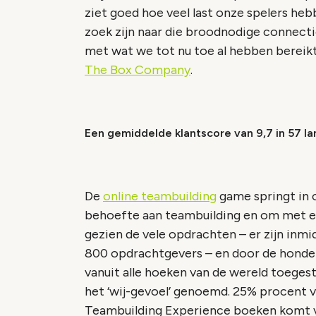
ziet goed hoe veel last onze spelers he
zoek zijn naar die broodnodige connecti
met wat we tot nu toe al hebben bereikt o
The Box Company
.
Een gemiddelde klantscore van 9,7 in 57 la
De
online teambuilding
game springt in o
behoefte aan teambuilding en om met elk
gezien de vele opdrachten – er zijn inm
800 opdrachtgevers – en door de honde
vanuit alle hoeken van de wereld toegest
het ‘wij-gevoel’ genoemd. 25% procent 
Teambuilding Experience boeken komt v