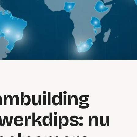
mbuilding
swerkdips: nu