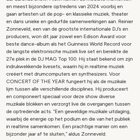
en meest bijzondere optredens van 2024 voorbij en
gaan artiesten uit de pop- en klassieke muziek, theater
en dans unieke en gedurfde samenwerkingen aan. Reinier
Zonneveld, een van de grootste internationale DJ’s en
producers, won dit jaar zowel een Edison Award voor
beste dance-album als het Guinness World Record voor
de langste elektronische muziek live set en bereikte de
27e plek in de DJ MAG Top 100. Hij staat bekend om zijn
indrukwekkende livesets, waarin hij in realtime muziek
creëert met drumcomputers en synthesizers. Voor
CONCERT OF THE YEAR fungeert hij als de muzikale
lijm tussen alle verschillende disciplines. Hij produceert
en componeert speciaal voor deze show diverse
muzikale blokken en verzorgt live de overgangen tussen
de optredende acts. “Een geweldige muzikale uitdaging,
waarbij de energie op het podium en die van het publiek
in realtime samenkomen. Een prachtige manier om een
bijzonder jaar af te sluiten,” aldus Zonneveld.