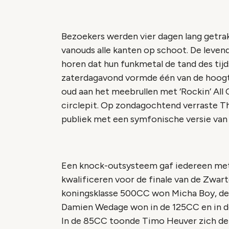
Bezoekers werden vier dagen lang getra
vanouds alle kanten op schoot. De levend
horen dat hun funkmetal de tand des tij
zaterdagavond vormde één van de hoogte
oud aan het meebrullen met ‘Rockin’ All
circlepit. Op zondagochtend verraste 
publiek met een symfonische versie van 
Een knock-outsysteem gaf iedereen met 
kwalificeren voor de finale van de Zwart
koningsklasse 500CC won Micha Boy, de
Damien Wedage won in de 125CC en in de
In de 85CC toonde Timo Heuver zich de 