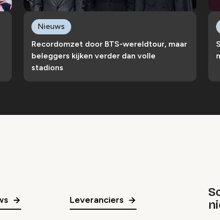
Nieuws
Recordomzet door BTS-wereldtour, maar
S
beleggers kijken verder dan volle
n
stadions
Sc
ws
Leveranciers
n