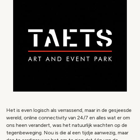
Het is even logisch als verrassend, maar in de gesjeesde
wereld, online connectivity van 24/7 en alles wat er om
ons heen verandert, was het natuurlijk wachten op de
tegenbeweging. Nou is die al een tijdje aanwezig, maar