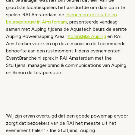
des te aardiger was het om te zien dat één van de
grootste locatiespelers het aandurfde om daar op in te
spelen: RAI Amsterdam, de
evenementenlocatie en
beursgebouw in Amsterdam
, presenteerde vandaag
samen met Auping tijdens de Aquatech beurs de eerste
Auping Powernapping Area. '
Koninklijke Auping
en RAI
Amsterdam voorzien op deze manier in de toenemende
behoefte aan een rustmoment tijdens evenementen.'
EventBranche.nl sprak in RAI Amsterdam met Ine
Stultjens, manager brand & communications van Auping
en Simon de testpersoon...
Video geblokkeerd
Accepteer onze cookies om deze inhoud te
bekijken.
'Wij zijn ervan overtuigd dat een goede powernap ervoor
Wijzig cookie instellingen
zorgt dat bezoekers van de RAI het meeste uit het
evenement halen.' - Ine Stultjens, Auping.