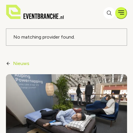
Men
Foutmelding
No matching provider found.
Nieuws