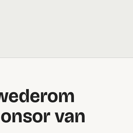
wederom
ponsor van