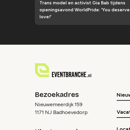
Trans model en activist Gia Bab tijdens
openingsavond WorldPride: ‘You deserve
love!’
Bezoekadres
Nieu
Nieuwemeerdijk 159
Vaca
1171 NJ Badhoevedorp
Locat