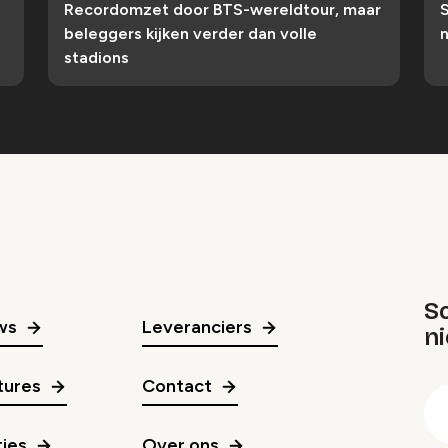
Recordomzet door BTS-wereldtour, maar
S
beleggers kijken verder dan volle
n
stadions
Sc
ws
Leveranciers
n
gr
tures
Contact
E
m
ies
Over ons