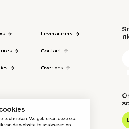
Sc
ws
Leveranciers
n
gr
tures
Contact
E
m
ies
Over ons
O
sc
 cookies
ge technieken. We gebruiken deze o.a.
ik van de website te analyseren en