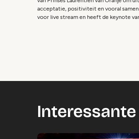
van Prinses Laurentien van Oranje om ui
acceptatie, positiviteit en vooral sam
voor live stream en heeft de keynote va
Vide
Accepteer onze cooki
Wijzig c
Interessante 