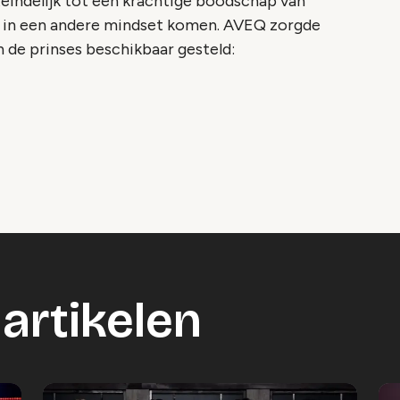
teindelijk tot een krachtige boodschap van
en in een andere mindset komen. AVEQ zorgde
n de prinses beschikbaar gesteld:
o geblokkeerd
es om deze inhoud te bekijken.
ookie instellingen
artikelen