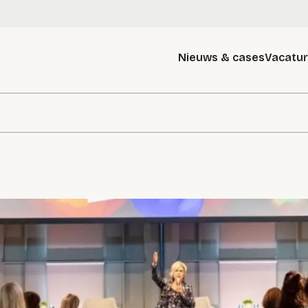
Nieuws & cases
Vacatu
g