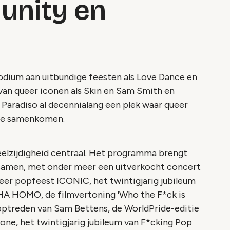
unity en
dium aan uitbundige feesten als Love Dance en
 van queer iconen als Skin en Sam Smith en
 Paradiso al decennialang een plek waar queer
sme samenkomen.
eelzijdigheid centraal. Het programma brengt
amen, met onder meer een uitverkocht concert
eer popfeest ICONIC, het twintigjarig jubileum
A HOMO, de filmvertoning 'Who the F*ck is
en optreden van Sam Bettens, de WorldPride-editie
e, het twintigjarig jubileum van F*cking Pop