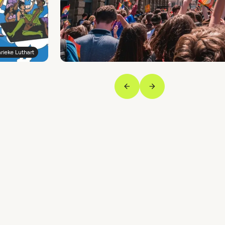
rieke Luthart
Vorige
Volgende