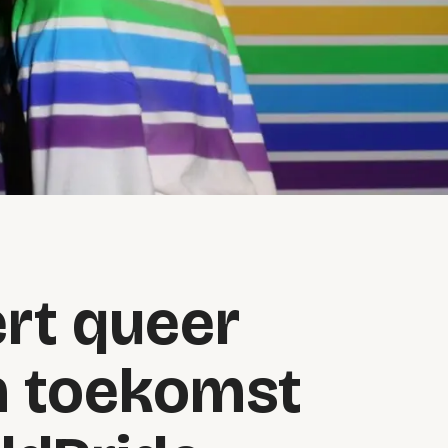
ert queer
n toekomst