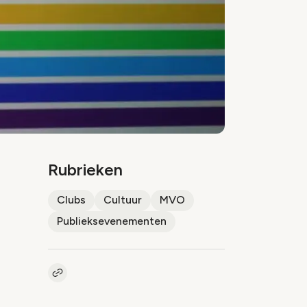
Rubrieken
Clubs
Cultuur
MVO
Publieksevenementen
Kopieer link naar artikel
Link