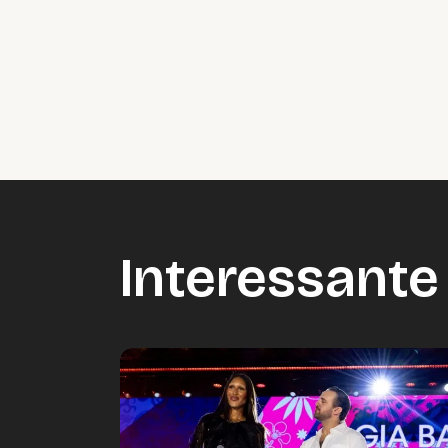
Vide
Accepteer onze cooki
Wijzig c
Interessante 