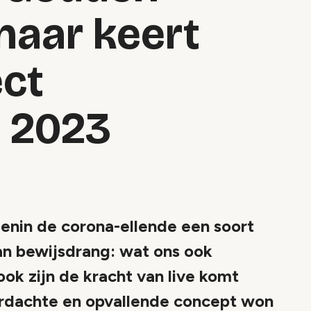
naar keert
ect
 2023
enin de corona-ellende een soort
an bewijsdrang: wat ons ook
ook zijn de kracht van live komt
ordachte en opvallende concept won