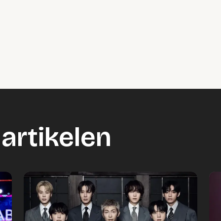
o geblokkeerd
es om deze inhoud te bekijken.
ookie instellingen
artikelen