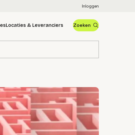
Inloggen
res
Locaties & Leveranciers
Zoeken