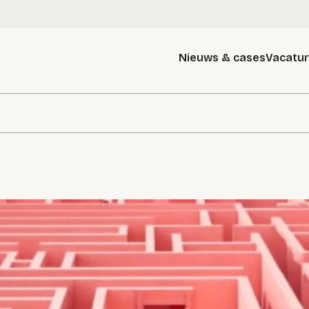
Nieuws & cases
Vacatu
g