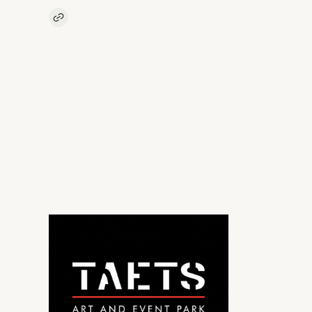
Kopieer link naar artikel
Link