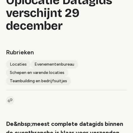
Oplocatie Datagids
verschijnt 29
december
Rubrieken
Locaties
Evenementenbureau
Schepen en varende locaties
Teambuilding en bedrijfsuitjes
Kopieer link naar artikel
Link
De&nbsp;meest complete datagids binnen
de eventbranche is klaar voor verzenden.