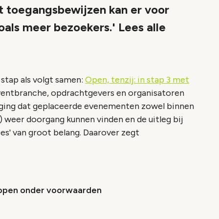
 toegangsbewijzen kan er voor
als meer bezoekers.' Lees alle
 stap als volgt samen:
Open, tenzij: in stap 3 met
eventbranche, opdrachtgevers en organisatoren
iging dat geplaceerde evenementen zowel binnen
) weer doorgang kunnen vinden en de uitleg bij
ies' van groot belang. Daarover zegt
s open onder voorwaarden