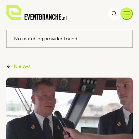
Men
Foutmelding
No matching provider found.
Nieuws